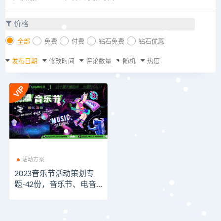
价格
全部
免费
付费
钻石免费
钻石优惠
发布日期
修改时间
评论数量
随机
热度
活动方案
2023音乐节活动策划专
题-42份，音乐节、电音
节、音乐趴、音乐会、音
乐派对……