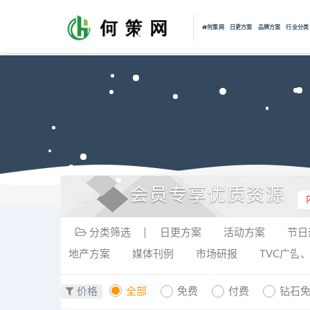
何策网
日更方案
品牌方案
行业分类
会员专享优质资源
分类筛选
日更方案
活动方案
节日
地产方案
媒体刊例
市场研报
TVC广告
价格
全部
免费
付费
钻石