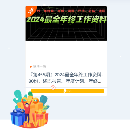
培训干货
『第455期』2024最全年终工作资料-
80份，述职报告、年度计划、年终总
结……
×
38