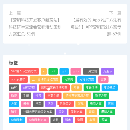
上一篇
下一篇
【营销科技开发客户新玩法】
【最有效的 App 推广方法有
科技研学交流会营销活动策划
哪些? 】APP营销策划方案专
方案汇总-51例
题-67例
标签
520情人节营销方案
a
pdf
ppt
pptx
一月营销
万圣节
三八女神节
五一劳动节活动方案
何策网
元宵节方案
创意
品牌
品牌方案
国庆节营销活动方案
年会
年会活动
年终总结
微博
手册
抖音
招商手册
整合营销策划方案
新年方案
方案
模板
汽车
活动
活动策划
游戏
电商方案
直播
知乎
社群日更活动策划方案
策划
策划方案
营销
营销方案
营销策划
营销策划方案
表格
话术
资源
非遗
预算