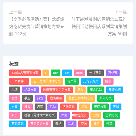
上一篇
下一篇
【夏季必备活动方案】龙虾烧
时下最潮最IN的营销怎么玩？
烤吃货美食节营销策划方案专
快闪活动快闪店系列营销策划
题-142例
方案-50例
标签
520情人节营销方案
a
pdf
ppt
pptx
一月营销
万圣节
三八女神节
五一劳动节活动方案
何策网
元宵节方案
创意
品牌
品牌方案
国庆节营销活动方案
年会
年会活动
年终总结
微博
手册
抖音
招商手册
整合营销策划方案
新年方案
方案
模板
汽车
活动
活动策划
游戏
电商方案
直播
知乎
社群日更活动策划方案
策划
策划方案
营销
营销方案
营销策划
营销策划方案
表格
话术
资源
非遗
预算