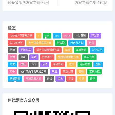
题营销策划方案专题-95例
方案专题合集-192例
标签
520情人节营销方案
a
pdf
ppt
pptx
一月营销
万圣节
三八女神节
五一劳动节活动方案
何策网
元宵节方案
创意
品牌
品牌方案
国庆节营销活动方案
年会
年会活动
年终总结
微博
手册
抖音
招商手册
整合营销策划方案
新年方案
方案
模板
汽车
活动
活动策划
游戏
电商方案
直播
知乎
社群日更活动策划方案
策划
策划方案
营销
营销方案
营销策划
营销策划方案
表格
话术
资源
非遗
预算
何策网官方公众号