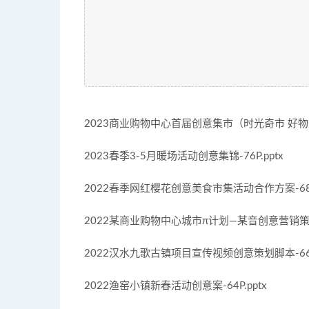
2023商业购物中心首届创意集市（时光奇市 好物来
2023春季3-5月暖场活动创意集锦-76P.pptx
2022春季网红樱花创意美食市集活动合作方案-68P.
2022某商业购物中心城市π计划—某音创意营销策划方
2022汉水九歌古镇项目宣传视频创意策划脚本-66P.
2022渔窑小镇新春活动创意案-64P.pptx