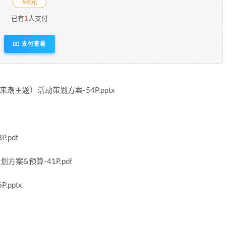
68元
已有
1
人支付
支付查看
潮主题）活动策划方案-54P.pptx
pdf
案&预算-41P.pdf
pptx