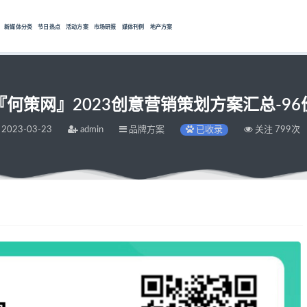
新媒体分类
节日热点
活动方案
市场研报
媒体刊例
地产方案
『何策网』2023创意营销策划方案汇总-96
2023-03-23
admin
品牌方案
已收录
关注 799次