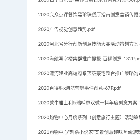
2020四季音乐会-森林古典音乐节创意方案-56P.pp
2020大众点评餐饮黑珍珠餐厅指南创意营销传播方案-
2020广告视觉创意趋势.pdf
2020河北省分行创新创意技能大赛活动策划方案-52
2020海航写字楼集群推广提报-百狮创意-132P.pd
2020漯河建业高端府系顶级豪宅整合推广策略沟通提报
2020百得胜x海航营销事件创意-67P.pdf
2020蒙牛雅士利&瑞哺恩双微一抖年度创意方案-176
2020购物中心月度系列（创意旅行主题）活动策划方案
2021购物中心“刺杀小说家”实景创意趣味互动游戏活