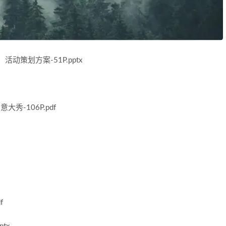
策划方案-51P.pptx
秀-106P.pdf
f