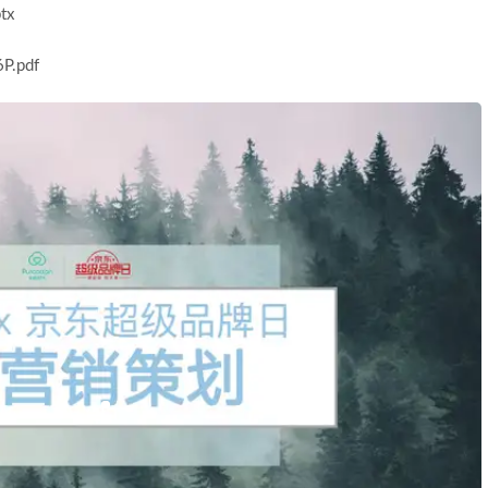
tx
.pdf