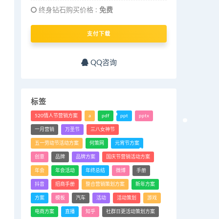
终身钻石购买价格 :
免费
支付下载
QQ咨询
标签
520情人节营销方案
a
pdf
ppt
pptx
一月营销
万圣节
三八女神节
五一劳动节活动方案
何策网
元宵节方案
创意
品牌
品牌方案
国庆节营销活动方案
年会
年会活动
年终总结
微博
手册
抖音
招商手册
整合营销策划方案
新年方案
方案
模板
汽车
活动
活动策划
游戏
电商方案
直播
知乎
社群日更活动策划方案