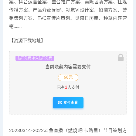
案、抖音运营全案、整合推广方案、美陈包装方案、社媒
传播方案、产品介绍brief、视觉VI设计案、招商方案、营
销策划方案、TVC宣传片策划、灵感日历库、种草内容营
销.……
【资源下载地址】
钻石免费 永久钻石免费
当前隐藏内容需要支付
68元
已有
2
人支付
支付查看
20230314-2022斗鱼直播（燃烧吧!卡路里）节目策划方