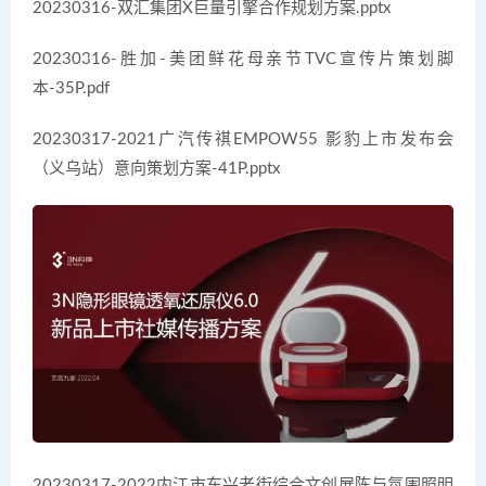
20230316-双汇集团X巨量引擎合作规划方案.pptx
20230316-胜加-美团鲜花母亲节TVC宣传片策划脚
本-35P.pdf
20230317-2021广汽传祺EMPOW55 影豹上市发布会
（义乌站）意向策划方案-41P.pptx
20230317-2022内江市东兴老街综合文创展陈与氛围照明