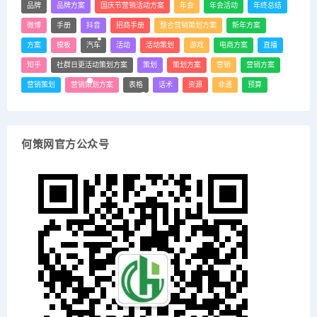
品牌
品牌方案
国庆节营销活动方案
年会
年会活动
年终总结
微博
手册
抖音
招商手册
整合营销策划方案
新年方案
方案
模板
汽车
活动
活动策划
游戏
电商方案
直播
知乎
社群日更活动策划方案
策划
策划方案
营销
营销方案
营销策划
营销策划方案
表格
话术
资源
非遗
预算
何策网官方公众号