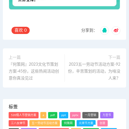
喜欢
0
分享到：
上一篇
下一篇
『何策网』2023文化节策划
2023五一劳动节活动方案-92
方案-45份，这些热闹活动创
份，辛苦策划的活动，为啥没
意你真没见过
人来？
标签
520情人节营销方案
a
pdf
ppt
pptx
一月营销
万圣节
三八女神节
五一劳动节活动方案
何策网
元宵节方案
创意