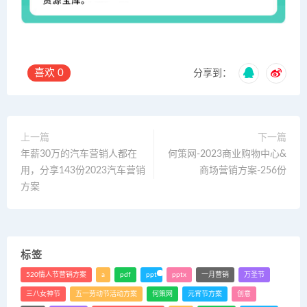
喜欢
0
分享到：
上一篇
下一篇
年薪30万的汽车营销人都在
何策网-2023商业购物中心&
用，分享143份2023汽车营销
商场营销方案-256份
方案
标签
520情人节营销方案
a
pdf
ppt
pptx
一月营销
万圣节
三八女神节
五一劳动节活动方案
何策网
元宵节方案
创意