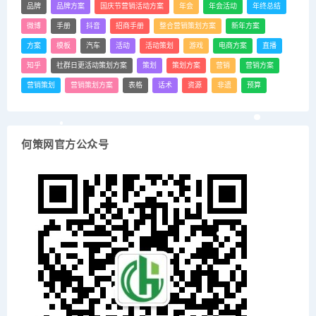
品牌
品牌方案
国庆节营销活动方案
年会
年会活动
年终总结
微博
手册
抖音
招商手册
整合营销策划方案
新年方案
方案
模板
汽车
活动
活动策划
游戏
电商方案
直播
知乎
社群日更活动策划方案
策划
策划方案
营销
营销方案
营销策划
营销策划方案
表格
话术
资源
非遗
预算
何策网官方公众号