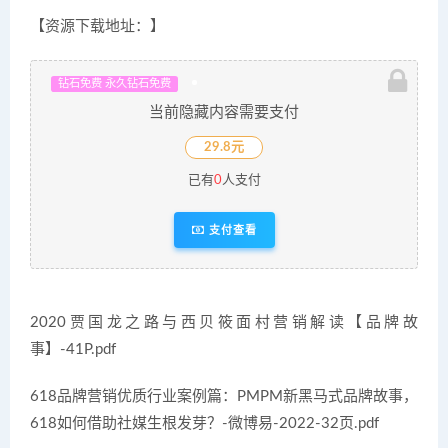
【资源下载地址：】
钻石免费 永久钻石免费
当前隐藏内容需要支付
29.8元
已有
0
人支付
支付查看
2020贾国龙之路与西贝筱面村营销解读【品牌故
事】-41P.pdf
618品牌营销优质行业案例篇：PMPM新黑马式品牌故事，
618如何借助社媒生根发芽？-微博易-2022-32页.pdf