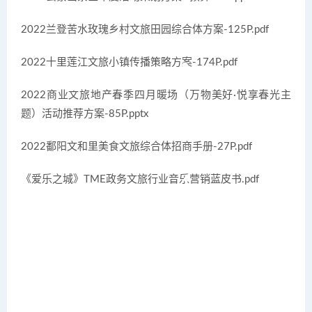
2022兰登苦水玫瑰乡村文旅田园综合体方案-125P.pdf
2022十里莲江文旅小镇传播策略方案-174P.pdf
2022商业文旅地产春季四月暖场（万物美好·悦享春光主
题）活动推荐方案-85P.pptx
2022鄱阳文和里美食文旅综合体招商手册-27P.pdf
《爱乐之城》TME政务文旅行业音乐营销蓝皮书.pdf