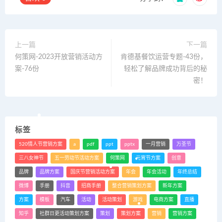
上一篇
下一篇
何策网-2023开放营销活动方
肯德基餐饮运营专题-43份，
案-76份
轻松了解品牌成功背后的秘
密！
标签
520情人节营销方案
a
pdf
ppt
pptx
一月营销
万圣节
三八女神节
五一劳动节活动方案
何策网
元宵节方案
创意
品牌
品牌方案
国庆节营销活动方案
年会
年会活动
年终总结
微博
手册
抖音
招商手册
整合营销策划方案
新年方案
方案
模板
汽车
活动
活动策划
游戏
电商方案
直播
知乎
社群日更活动策划方案
策划
策划方案
营销
营销方案