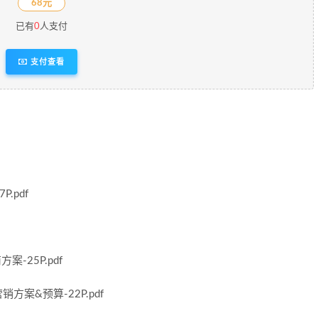
68元
已有
0
人支付
支付查看
P.pdf
-25P.pdf
案&预算-22P.pdf