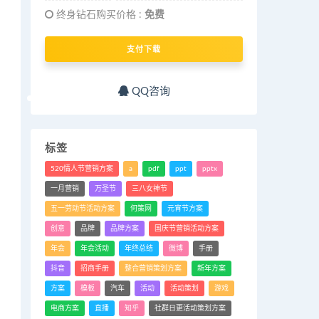
终身钻石购买价格 :
免费
支付下载
QQ咨询
标签
520情人节营销方案
a
pdf
ppt
pptx
一月营销
万圣节
三八女神节
五一劳动节活动方案
何策网
元宵节方案
创意
品牌
品牌方案
国庆节营销活动方案
年会
年会活动
年终总结
微博
手册
抖音
招商手册
整合营销策划方案
新年方案
方案
模板
汽车
活动
活动策划
游戏
电商方案
直播
知乎
社群日更活动策划方案