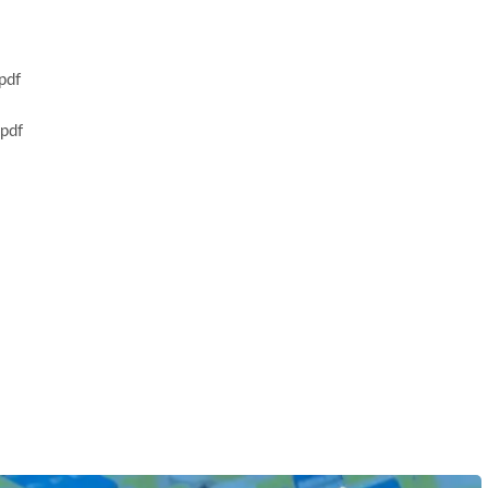
df
df