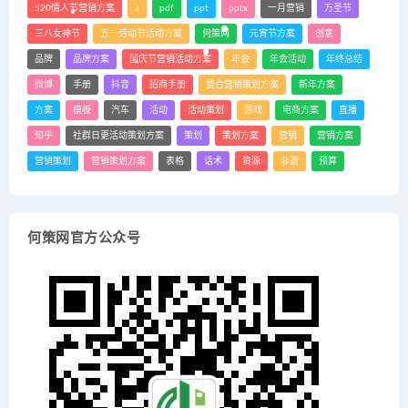
520情人节营销方案
a
pdf
ppt
pptx
一月营销
万圣节
三八女神节
五一劳动节活动方案
何策网
元宵节方案
创意
品牌
品牌方案
国庆节营销活动方案
年会
年会活动
年终总结
微博
手册
抖音
招商手册
整合营销策划方案
新年方案
方案
模板
汽车
活动
活动策划
游戏
电商方案
直播
知乎
社群日更活动策划方案
策划
策划方案
营销
营销方案
营销策划
营销策划方案
表格
话术
资源
非遗
预算
何策网官方公众号