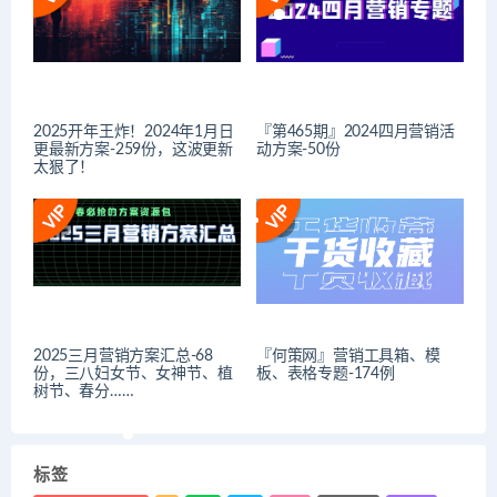
2025开年王炸！2024年1月日
『第465期』2024四月营销活
更最新方案-259份，这波更新
动方案-50份
太狠了！
2025三月营销方案汇总-68
『何策网』营销工具箱、模
份，三八妇女节、女神节、植
板、表格专题-174例
树节、春分……
标签