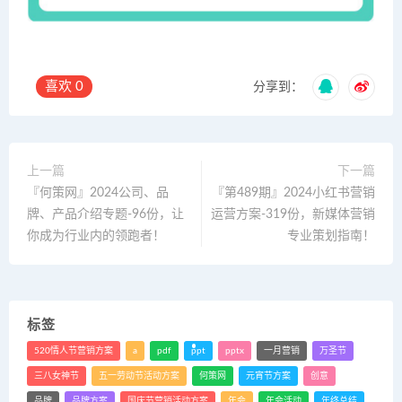
喜欢
0
分享到：
上一篇
下一篇
『何策网』2024公司、品
『第489期』2024小红书营销
牌、产品介绍专题-96份，让
运营方案-319份，新媒体营销
你成为行业内的领跑者！
专业策划指南！
标签
520情人节营销方案
a
pdf
ppt
pptx
一月营销
万圣节
三八女神节
五一劳动节活动方案
何策网
元宵节方案
创意
品牌
品牌方案
国庆节营销活动方案
年会
年会活动
年终总结