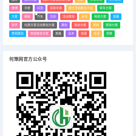
微博
手册
抖音
招商手册
整合营销策划方案
新年方案
方案
模板
汽车
活动
活动策划
游戏
电商方案
直播
知乎
社群日更活动策划方案
策划
策划方案
营销
营销方案
营销策划
营销策划方案
表格
话术
资源
非遗
预算
何策网官方公众号