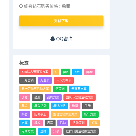
终身钻石购买价格 :
免费
支付下载
QQ咨询
标签
520情人节营销方案
a
pdf
ppt
pptx
一月营销
万圣节
三八女神节
五一劳动节活动方案
何策网
元宵节方案
创意
品牌
品牌方案
国庆节营销活动方案
年会
年会活动
年终总结
微博
手册
抖音
招商手册
整合营销策划方案
新年方案
方案
模板
汽车
活动
活动策划
游戏
电商方案
直播
知乎
社群日更活动策划方案