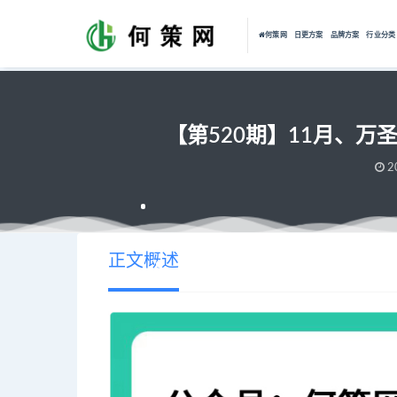
何策网
日更方案
品牌方案
行业分类
【第520期】11月、
2
正文概述