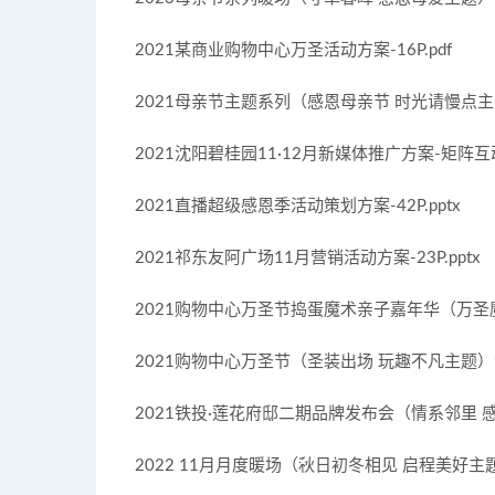
2021某商业购物中心万圣活动方案-16P.pdf
2021母亲节主题系列（感恩母亲节 时光请慢点主题）
2021沈阳碧桂园11·12月新媒体推广方案-矩阵互动-6
2021直播超级感恩季活动策划方案-42P.pptx
2021祁东友阿广场11月营销活动方案-23P.pptx
2021购物中心万圣节捣蛋魔术亲子嘉年华（万圣魔幻
2021购物中心万圣节（圣装出场 玩趣不凡主题）活动
2021铁投·莲花府邸二期品牌发布会（情系邻里 感恩
2022 11月月度暖场（秋日初冬相见 启程美好主题）