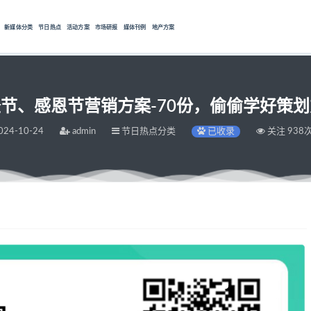
新媒体分类
节日热点
活动方案
市场研报
媒体刊例
地产方案
万圣节、感恩节营销方案-70份，偷偷学好策
024-10-24
admin
节日热点分类
已收录
关注 938