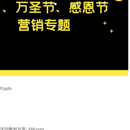
pptx
策划方案-39P.pptx