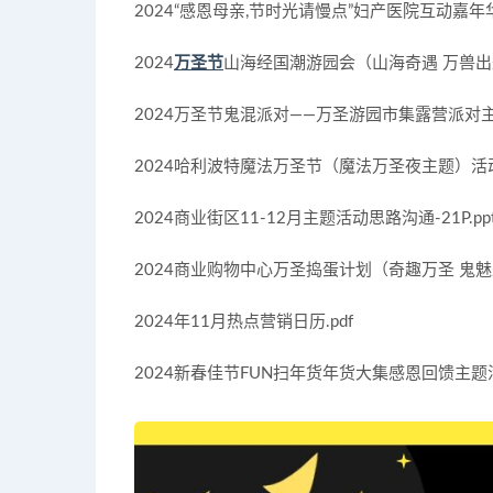
2024“感恩母亲,节时光请慢点”妇产医院互动嘉年华主
2024
万圣节
山海经国潮游园会（山海奇遇 万兽出笼主
2024万圣节鬼混派对——万圣游园市集露营派对主题活
2024哈利波特魔法万圣节（魔法万圣夜主题）活动策划
2024商业街区11-12月主题活动思路沟通-21P.ppt
2024商业购物中心万圣捣蛋计划（奇趣万圣 鬼魅来袭
2024年11月热点营销日历.pdf
2024新春佳节FUN扫年货年货大集感恩回馈主题活动