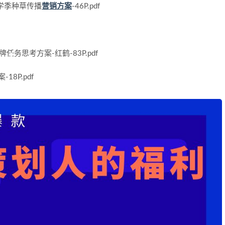
季开学季种草传播
营销方案
-46P.pdf
任务思考方案-红鹤-83P.pdf
-18P.pdf