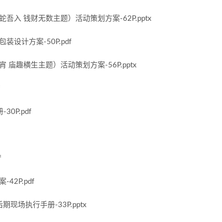
蛇吾入 钱财无数主题）活动策划方案-62P.pptx
装设计方案-50P.pdf
宵 庙趣横生主题）活动策划方案-56P.pptx
0P.pdf
f
42P.pdf
后期现场执行手册-33P.pptx