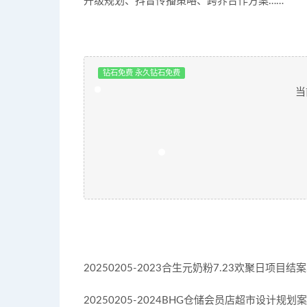
升级规划、抖音传播策略、跨界合作方案……
钻石免费 永久钻石免费
当
20250205-2023合生元奶粉7.23欢聚日项目结案.
20250205-2024BHG仓储会员店超市设计规划案-5