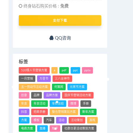
终身钻石购买价格 :
免费
支付下载
QQ咨询
标签
520情人节营销方案
a
pdf
ppt
pptx
一月营销
万圣节
三八女神节
五一劳动节活动方案
何策网
元宵节方案
创意
品牌
品牌方案
国庆节营销活动方案
年会
年会活动
年终总结
微博
手册
抖音
招商手册
整合营销策划方案
新年方案
方案
模板
汽车
活动
活动策划
游戏
电商方案
直播
知乎
社群日更活动策划方案