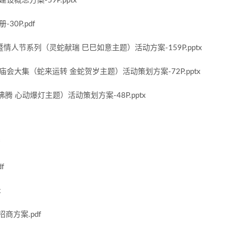
设概念方案-59P.pptx
30P.pdf
会暨情人节系列（灵蛇献瑞 巳巳如意主题）活动方案-159P.pptx
节庙会大集（蛇来运转 金蛇贺岁主题）活动策划方案-72P.pptx
沸腾 心动爆灯主题）活动策划方案-48P.pptx
f
x
招商方案.pdf