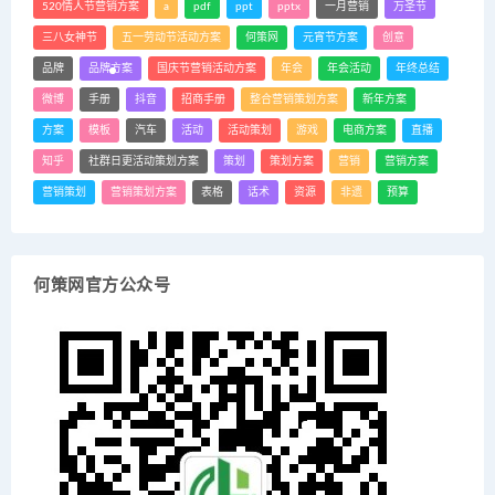
520情人节营销方案
a
pdf
ppt
pptx
一月营销
万圣节
三八女神节
五一劳动节活动方案
何策网
元宵节方案
创意
品牌
品牌方案
国庆节营销活动方案
年会
年会活动
年终总结
微博
手册
抖音
招商手册
整合营销策划方案
新年方案
方案
模板
汽车
活动
活动策划
游戏
电商方案
直播
知乎
社群日更活动策划方案
策划
策划方案
营销
营销方案
营销策划
营销策划方案
表格
话术
资源
非遗
预算
何策网官方公众号