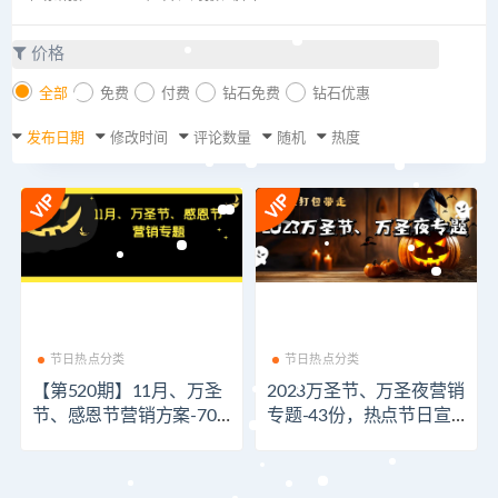
价格
全部
免费
付费
钻石免费
钻石优惠
发布日期
修改时间
评论数量
随机
热度
节日热点分类
节日热点分类
【第520期】11月、万圣
2023万圣节、万圣夜营销
节、感恩节营销方案-70
专题-43份，热点节日宣
份，偷偷学好策划方案，
传创意……
然后惊艳所有人！